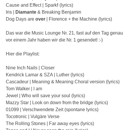
Cause and Effect | Spark
!
(lyrics)
Iris |
Diamante
& Breaking Benjamin
Dog Days are
over
| Florence + the Machine (lyrics)
Das war die Music Lounge Nr. 21, fast auf den Tag genau
vor einem Jahr haben wir die Nr. 1 gesendet! :-)
Hier die Playlist:
Nine Inch Nails | Closer
Kendrick Lamar & SZA | Luther (lyrics)
Cascadeur | Meaning & Meaning Choral version (lyrics)
Tom Walker | I am
Jewel | Who will save your soul (lyrics)
Mazzy Star | Look on down from the bridge (lyrics)
01099 | Verschwendete Zeit (spontane lyrics)
Tocotronic | Vulgäre Verse
The Rolling Stones | Far away eyes (lyrics)