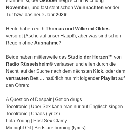
erahnen ist; der
Oktober
neigt sich in Richtung
November
, und fast steht schon
Weihnachten
vor der
Tür bzw. das neue Jahr
2026
!
Heute haben euch
Thomas und Willie
mit
Oldies
versorgt (Asche auf unser Haupt!), aber was sind schon
Regeln ohne
Ausnahme
?
Beide haben mittlerweile das
Studio der Herzen™
von
Radio Rüsselsheim©
verlassen und eilen durch die
Nacht, auf der Suche nach dem nächsten
Kick
, oder dem
vertrauten
Bett … natürlich nur mit folgender
Playlist
auf
den Ohren:
A Question of Despair | Get on drugs
Tocotronic | Über Sex kann man nur auf Englisch singen
Tocotronic | Chaos (lyrics)
Lola Young | Post Sex Clarity
Midnight Oil | Beds are burning (lyrics)