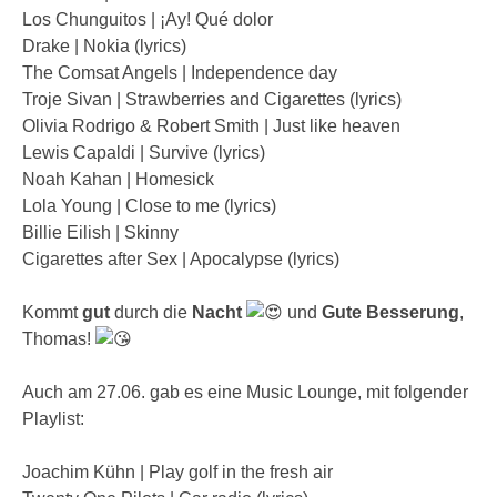
Los Chunguitos | ¡Ay! Qué dolor
Drake | Nokia (lyrics)
The Comsat Angels | Independence day
Troje Sivan | Strawberries and Cigarettes (lyrics)
Olivia Rodrigo & Robert Smith | Just like heaven
Lewis Capaldi | Survive (lyrics)
Noah Kahan | Homesick
Lola Young | Close to me (lyrics)
Billie Eilish | Skinny
Cigarettes after Sex | Apocalypse (lyrics)
Kommt
gut
durch die
Nacht
und
Gute Besserung
,
Thomas!
Auch am 27.06. gab es eine Music Lounge, mit folgender
Playlist:
Joachim Kühn | Play golf in the fresh air