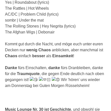
Yes | Roundabout (lyrics)
The Rattles | Hot Wheels
AC/DC | Problem Child (lyrics)
sombr | Under the mat
The Rolling Stones | Hey Negrita (lyrics)
The Afghan Wigs | Debonair
Kommt gut durch die Nacht, und möge euch unter euren
Decken nur
wenig Chaos
anblicken, aber manchmal ist
Chaos
einfach
besser
als
Einsamkeit
!
Danke
fürs Einschalten,
danke
fürs Dranbleiben, danke
für die
Traumquote
, die gegen Ende deutlich nach oben
gegangen ist!
Wir 'hören' uns wieder
am Donnerstag bei Guten Morgen Rüsselsheim!
Music Lounge Nr. 30 ist Geschichte
, und obwohl sie