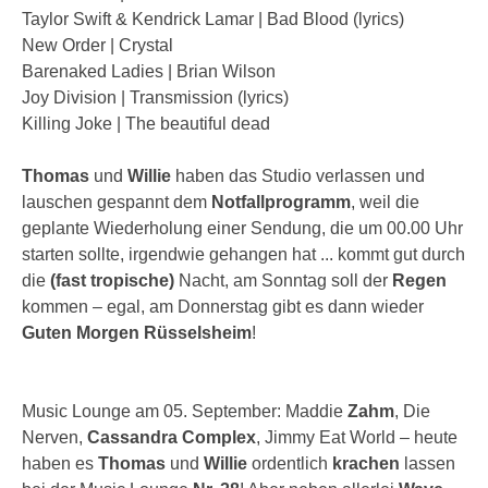
Taylor Swift & Kendrick Lamar | Bad Blood (lyrics)
New Order | Crystal
Barenaked Ladies | Brian Wilson
Joy Division | Transmission (lyrics)
Killing Joke | The beautiful dead
Thomas
und
Willie
haben das Studio verlassen und
lauschen gespannt dem
Notfallprogramm
, weil die
geplante Wiederholung einer Sendung, die um 00.00 Uhr
starten sollte, irgendwie gehangen hat ... kommt gut durch
die
(fast tropische)
Nacht, am Sonntag soll der
Regen
kommen – egal, am Donnerstag gibt es dann wieder
Guten Morgen Rüsselsheim
!
Music Lounge am 05. September: Maddie
Zahm
, Die
Nerven,
Cassandra Complex
, Jimmy Eat World – heute
haben es
Thomas
und
Willie
ordentlich
krachen
lassen