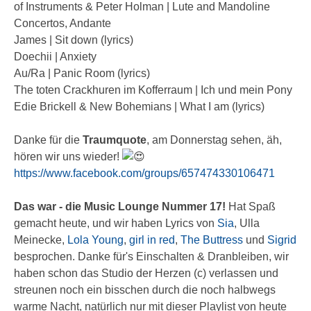
of Instruments & Peter Holman | Lute and Mandoline
Concertos, Andante
James | Sit down (lyrics)
Doechii | Anxiety
Au/Ra | Panic Room (lyrics)
The toten Crackhuren im Kofferraum | Ich und mein Pony
Edie Brickell & New Bohemians | What I am (lyrics)
Danke für die
Traumquote
, am Donnerstag sehen, äh,
hören wir uns wieder!
https://www.facebook.com/groups/657474330106471
Das war - die Music Lounge Nummer 17!
Hat Spaß
gemacht heute, und wir haben Lyrics von
Sia
, Ulla
Meinecke,
Lola Young
,
girl in red
,
The Buttress
und
Sigrid
besprochen. Danke für's Einschalten & Dranbleiben, wir
haben schon das Studio der Herzen (c) verlassen und
streunen noch ein bisschen durch die noch halbwegs
warme Nacht, natürlich nur mit dieser Playlist von heute