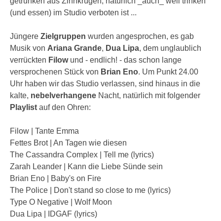
getrunken aus Zinnkrügen, natürlich _auch_ weil trinken
(und essen) im Studio verboten ist ...
Jüngere
Zielgruppen
wurden angesprochen, es gab
Musik von
Ariana Grande
,
Dua Lipa
, dem unglaublich
verrückten
Filow
und - endlich! - das schon lange
versprochenen Stück von
Brian Eno
. Um Punkt 24.00
Uhr haben wir das Studio verlassen, sind hinaus in die
kalte,
nebelverhangene
Nacht, natürlich mit folgender
Playlist
auf den Ohren:
Filow | Tante Emma
Fettes Brot | An Tagen wie diesen
The Cassandra Complex | Tell me (lyrics)
Zarah Leander | Kann die Liebe Sünde sein
Brian Eno | Baby's on Fire
The Police | Don't stand so close to me (lyrics)
Type O Negative | Wolf Moon
Dua Lipa | IDGAF (lyrics)