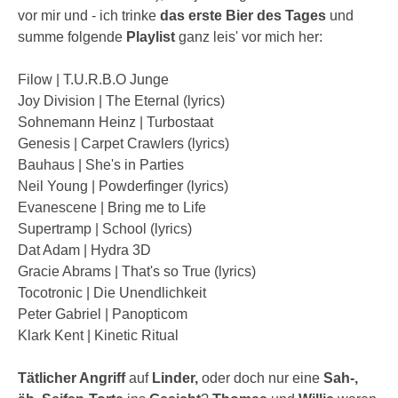
vor mir und - ich trinke
das erste Bier des Tages
und
summe folgende
Playlist
ganz leis' vor mich her:
Filow | T.U.R.B.O Junge
Joy Division | The Eternal (lyrics)
Sohnemann Heinz | Turbostaat
Genesis | Carpet Crawlers (lyrics)
Bauhaus | She's in Parties
Neil Young | Powderfinger (lyrics)
Evanescene | Bring me to Life
Supertramp | School (lyrics)
Dat Adam | Hydra 3D
Gracie Abrams | That's so True (lyrics)
Tocotronic | Die Unendlichkeit
Peter Gabriel | Panopticom
Klark Kent | Kinetic Ritual
Tätlicher Angriff
auf
Linder,
oder doch nur eine
Sah-,