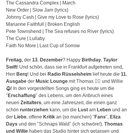
The Cassandra Complex | March
New Order | Slow Jam (lyrics)
Johnny Cash | Give my Love to Rose (lyrics)
Marianne Faithfull | Broken English
Pete Townshend | The Sea refuses no River (lyrics)
The Cure | Lullaby
Faith No More | Last Cup of Sorrow
Freitag,
der
13. Dezember
? Happy
Birthday
,
Taylor
Swift
! Und schön, dass sie in Frankfurt aufgetreten sind,
Herr
Berq
! Und bei
Radio Rüsselsheim
lief heute die
11.
Ausgabe
der
Music Lounge
mit Thomas 🧟‍♂️ und Willie
🧌! In den vorgestellten Songs ging es heute um die
"
Erschaffung
" des Lebens, um den Anbruch eines
neuen
Zeitalters
, um eine Jahreszeit, die einen ganz
schön
runterziehen
kann, um die
Lust
am
Leben
und an
der
Liebe
, offene
Kritik
an (so manchen) "
Fans
",
Eliza
Days
und den "Schnaps Wald" (ich schwöre!).
Thomas
und Willie
haben das Studio hinter sich gelassen und