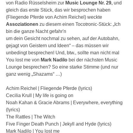
von Radio Rüsselsheim zur
Music Lounge Nr. 29,
und
gleich das erste Stück, das wir besprochen haben
(Fliegende Pferde von Achim Reichel) weckte
Assoziationen
zu diesem einen Tocotronic-Stück: „Ich
bin die ganze Nacht gefahr'n
um dein Gesicht nochmal zu sehen, auf der Autobahn,
gejagt von Geistern und Ideen“ – das müssen wir
unbedingt besprechen! Und, btw., sollte man nicht mal
You lost me von
Mark Nadilo
bei der nächsten Music
Lounge besprechen? So eine starke Stimme (und nur
ganz wenig „Shazams“ …)
Achim Reichel | Fliegende Pferde (lyrics)
Cecilia Krull | My life is going on
Noah Kahan & Gracie Abrams | Everywhere, everything
(lyrics)
The Rattles | The Witch
Five Finger Death Punch | Jekyll and Hyde (lyrics)
Mark Nadilo | You lost me