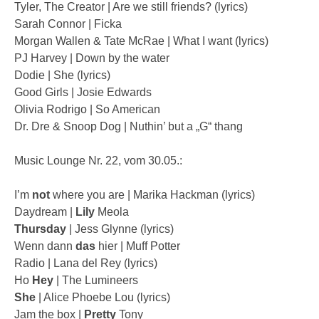
Tyler, The Creator | Are we still friends? (lyrics)
Sarah Connor | Ficka
Morgan Wallen & Tate McRae | What I want (lyrics)
PJ Harvey | Down by the water
Dodie | She (lyrics)
Good Girls | Josie Edwards
Olivia Rodrigo | So American
Dr. Dre & Snoop Dog | Nuthin’ but a „G“ thang
Music Lounge Nr. 22, vom 30.05.:
I’m
not
where you are | Marika Hackman (lyrics)
Daydream |
Lily
Meola
Thursday
| Jess Glynne (lyrics)
Wenn dann
das
hier | Muff Potter
Radio | Lana del Rey (lyrics)
Ho
Hey
| The Lumineers
She
| Alice Phoebe Lou (lyrics)
Jam the box |
Pretty
Tony