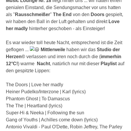
Music Lounge Nr. 18
liegt hinter uns ... wir hatten einen
genialen Einstand, die Sendungsmacher vor uns hatten
als "
Rausschmeißer
"
The End
von den
Doors
gespielt,
wir haben den Ball in der Luft gehalten und direkt
Love
her madly
hinterher geschoben - als Einsteiger!
Es war wieder toll heute Nacht, entsprechend ist die Zeit
geflogen ...
Mittlerweile
haben wir das
Studio der
Herzen©
verlassen und irren noch durch die (
immerhin
12°C!
) warme
Nacht
, natürlich nur mit dieser
Playlist
auf
den gespitzte Lippen:
The Doors | Love her madly
Heiner Pudelko/Interzone | Karl (lyrics)
Phantom Ghost | To Damascus
The The | Heartland (lyrics)
Super-Hi & Neeka | Following the sun
Gang of Youths | Achilles come down (lyrics)
Antonio Vivaldi - Paul O'Dette, Robin Jeffrey, The Parley