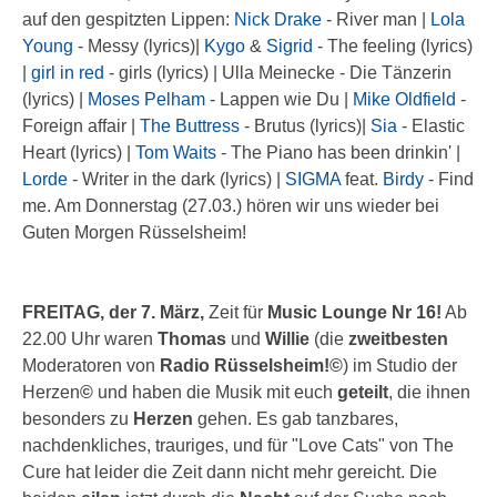
auf den gespitzten Lippen:
Nick Drake
- River man |
Lola
Young
- Messy (lyrics)|
Kygo
&
Sigrid
- The feeling (lyrics)
|
girl in red
- girls (lyrics) | Ulla Meinecke - Die Tänzerin
(lyrics) |
Moses Pelham
- Lappen wie Du |
Mike Oldfield
-
Foreign affair |
The Buttress
- Brutus (lyrics)|
Sia
- Elastic
Heart (lyrics) |
Tom Waits
- The Piano has been drinkin' |
Lorde
- Writer in the dark (lyrics) |
SIGMA
feat.
Birdy
- Find
me. Am Donnerstag (27.03.) hören wir uns wieder bei
Guten Morgen Rüsselsheim!
FREITAG, der 7. März,
Zeit für
Music Lounge Nr 16!
Ab
22.00 Uhr waren
Thomas
und
Willie
(die
zweitbesten
Moderatoren von
Radio Rüsselsheim!©
) im Studio der
Herzen
©
und haben die Musik mit euch
geteilt
, die ihnen
besonders zu
Herzen
gehen. Es gab tanzbares,
nachdenkliches, trauriges, und für "Love Cats" von The
Cure hat leider die Zeit dann nicht mehr gereicht. Die