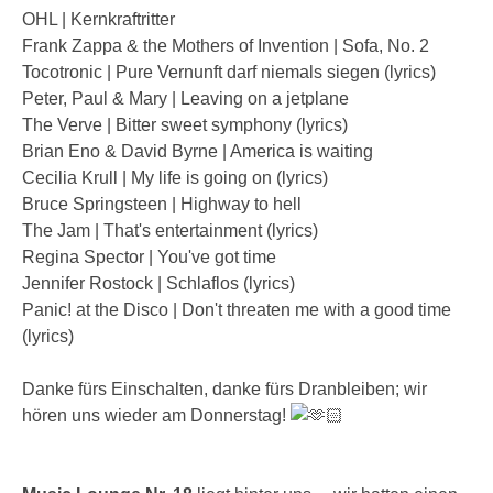
OHL | Kernkraftritter
Frank Zappa & the Mothers of Invention | Sofa, No. 2
Tocotronic | Pure Vernunft darf niemals siegen (lyrics)
Peter, Paul & Mary | Leaving on a jetplane
The Verve | Bitter sweet symphony (lyrics)
Brian Eno & David Byrne | America is waiting
Cecilia Krull | My life is going on (lyrics)
Bruce Springsteen | Highway to hell
The Jam | That's entertainment (lyrics)
Regina Spector | You've got time
Jennifer Rostock | Schlaflos (lyrics)
Panic! at the Disco | Don't threaten me with a good time
(lyrics)
Danke fürs Einschalten, danke fürs Dranbleiben; wir
hören uns wieder am Donnerstag!