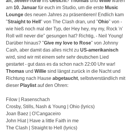
äh, Seifen-Torte
ins
Gesicht
?
Thomas
und
Willie
waren
am
10. Januar
für euch im Studio, um die erste
Music
Lounge
des neuen Jahres zu präsentieren! Endlich kam
"
Straight to Hell
" von The Clash dran, und "
Ohio
" von -
wie hieß noch mal der Typ, der Hey hey, my my, Rock 'n'
Roll will never die" gesungen hat? Richtig, - Neil Young!
Darüber hinaus? "
Give my love to Rose
" von Johnny
Cash, aber damit das alles nicht zu
US-amerikanisch
wird, sind wir mit einem sehr sehr deutschen Lied
gestartet - gut dass es da schon nach 22:00 Uhr war!
Thomas
und
Willie
sind längst zurück in die Nacht und
Richtung nach Hause
abgetaucht
, selbstverständlich mit
dieser
Playlist
auf den Ohren:
Filow | Rasenschach
Crosby, Stills, Nash & Young | Ohio (lyrics)
Joan Baez | O'Cangaceiro
John Hiat | Have a little Faith in me
The Clash | Straight to Hell (lyrics)