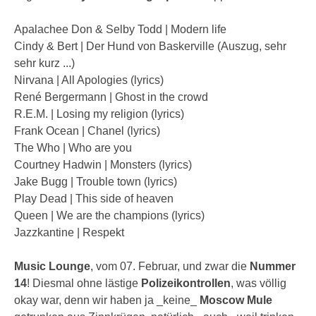
Apalachee Don & Selby Todd | Modern life
Cindy & Bert | Der Hund von Baskerville (Auszug, sehr
sehr kurz ...)
Nirvana | All Apologies (lyrics)
René Bergermann | Ghost in the crowd
R.E.M. | Losing my religion (lyrics)
Frank Ocean | Chanel (lyrics)
The Who | Who are you
Courtney Hadwin | Monsters (lyrics)
Jake Bugg | Trouble town (lyrics)
Play Dead | This side of heaven
Queen | We are the champions (lyrics)
Jazzkantine | Respekt
Music Lounge
, vom 07. Februar, und zwar die
Nummer
14
! Diesmal ohne lästige
Polizeikontrollen
, was völlig
okay war, denn wir haben ja _keine_
Moscow Mule