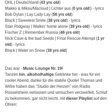
OHL | Deutschland (
43 yrs old
)
Makko & Miksu/Macloud | Lichter aus (
0 yrs old
!) - lyrics
Bob Dylan | Lay Lady Lay (
56 yrs old
)
Black | Sweetest Smile (
38 yrs old
) - lyrics
Stan Ridgway | Walkin' home alone (
39 yrs old
) - lyrics
Fischer Z | Remember Russia (
46 yrs old
)
Nick Cave & the bad Seeds | Final Rescue Attempt (
1 yr
old
) - lyrics
Black | Water on Snow (
38 yrs old
)
Das war -
Music Lounge Nr. 19!
Tanzen
hin
,
alkoholhaltige
Getränke her - was für ein
cooler Abend, danke für die stabile Quote! Thomas und
Willie haben das "Studio der Herzen" von Radio
Rüsselsheim verlassen und versuchen verzweifelt, Schlaf
zu bekommen, gar nicht leicht, mit
dieser Playlist
auf den
Ohren: