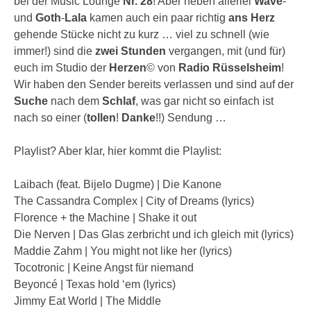
bei der Music Lounge
Nr. 28
! Aber neben allerlei
Wave
-
und
Goth
-
Lala
kamen auch ein paar richtig
ans Herz
gehende Stücke nicht zu kurz … viel zu schnell (wie
immer!) sind die
zwei Stunden
vergangen, mit (und für)
euch im Studio der
Herzen
© von
Radio Rüsselsheim
!
Wir haben den Sender bereits verlassen und sind auf der
Suche
nach dem
Schlaf
, was gar nicht so einfach ist
nach so einer (
tollen
!
Danke
!!) Sendung …
Playlist? Aber klar, hier kommt die Playlist:
Laibach (feat. Bijelo Dugme) | Die Kanone
The Cassandra Complex | City of Dreams (lyrics)
Florence + the Machine | Shake it out
Die Nerven | Das Glas zerbricht und ich gleich mit (lyrics)
Maddie Zahm | You might not like her (lyrics)
Tocotronic | Keine Angst für niemand
Beyoncé | Texas hold ‘em (lyrics)
Jimmy Eat World | The Middle