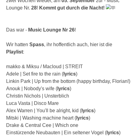
zwei Wochen wieder, am
05. September
zur - Music
Lounge Nr.
28
!
Kommt gut durch die Nacht!
Das war -
Music Lounge Nr 26
!
Wir hatten
Spass
, ihr hoffentlich auch, hier ist die
Playlist
:
makko & Miksu / Macloud | STREIT
Adele | Set fire to the rain (
lyrics
)
Linkin Park | Up from the bottom (happy birthday, Florian!)
Anouk | Nobody's wife (
lyrics
)
Christin Nichols | Unsterblich
Luca Vasta | Disco Mare
Alex Warren | You'll be alright, kid (
lyrics
)
Mitski | Washing machine heart (
lyrics
)
Drake & Central Cee | Which one
Einstürzende Neubauten | Ein seltener Vogel (
lyrics
)