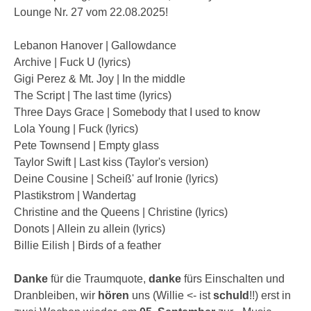
Lounge Nr. 27 vom 22.08.2025!
Lebanon Hanover | Gallowdance
Archive | Fuck U (lyrics)
Gigi Perez & Mt. Joy | In the middle
The Script | The last time (lyrics)
Three Days Grace | Somebody that I used to know
Lola Young | Fuck (lyrics)
Pete Townsend | Empty glass
Taylor Swift | Last kiss (Taylor's version)
Deine Cousine | Scheiß' auf Ironie (lyrics)
Plastikstrom | Wandertag
Christine and the Queens | Christine (lyrics)
Donots | Allein zu allein (lyrics)
Billie Eilish | Birds of a feather
Danke
für die Traumquote,
danke
fürs Einschalten und
Dranbleiben, wir
hören
uns (Willie <- ist
schuld
!!) erst in