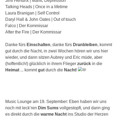
Jimi Hendrix | Manic Depression
Talking Heads | Once in a lifetime
Laura Branigan | Self Control
Daryl Hall & John Oates | Out of touch
Falco | Der Kommissar
After the Fire | Der Kommissar
Danke fürs
Einschalten
, danke fürs
Dranbleiben
, kommt
gut durch die Nacht, in zwei Wochen hören wir uns hier
wieder, und dann sitzen Aubrey und Eric müde, aber
(hoffentlich!) glücklich in ihrem Flieger
zurück
in die
Heimat
... kommt
gut
durch die
Nacht
!
Music Lounge am 19. September: Eben haben wir uns
noch mit leck’ren
Dim Sums
vollgestopft, und dann ging
es direkt durch die
warme Nacht
ins Studio der Herzen