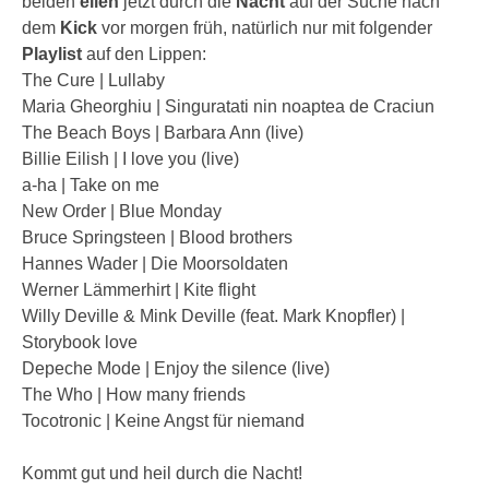
beiden
eilen
jetzt durch die
Nacht
auf der Suche nach
dem
Kick
vor morgen früh, natürlich nur mit folgender
Playlist
auf den Lippen:
The Cure | Lullaby
Maria Gheorghiu | Singuratati nin noaptea de Craciun
The Beach Boys | Barbara Ann (live)
Billie Eilish | I love you (live)
a-ha | Take on me
New Order | Blue Monday
Bruce Springsteen | Blood brothers
Hannes Wader | Die Moorsoldaten
Werner Lämmerhirt | Kite flight
Willy Deville & Mink Deville (feat. Mark Knopfler) |
Storybook love
Depeche Mode | Enjoy the silence (live)
The Who | How many friends
Tocotronic | Keine Angst für niemand
Kommt gut und heil durch die Nacht!