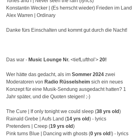
Tones and I | Never seen the rain (lyrics)
Konstantin Wecker | (Es herrscht wieder) Frieden im Land
Alex Warren | Ordinary
Danke fürs Einschalten und kommt gut durch die Nacht!
Das war -
Music Lounge Nr.
<tiefLufthol'>
20!
Wer hätte das gedacht, als im
Sommer 2024
zwei
Moderatoren von
Radio Rüsselsheim
sich ein neues
Konzept für eine Musik-Sendung ausgedacht hatten? 1
Jahr später, und die Quoten steigen! ;-)
The Cure | If only tonight we could sleep (
38 yrs old
)
Rainald Grebe | Aufs Land (
14 yrs old
) - lyrics
Pretenders | Creep (
19 yrs old
)
Pink turns Blue | Dancing with ghosts (
0 yrs old
!) - lyrics