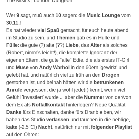
The Misfits | London Dungeon
Wer
9
sagt, muß auch
10
sagen: die
Music Lounge
vom
30.11.
!
Es hat wieder
viel Spaß
gemacht, für euch heute abend
im Studio zu sein, und
Themen
gab es in Hülle und
Fülle
: die gute (?) alte (??)
Liebe
, das
Alter
als solches
(Robert, nimm's leicht!), die komplette Ignoranz der
eigenen Eltern, die gute "alte" Edie, die als erstes IT-Girl
und
Muse
von
Andy Warhol
in den 60ern 'gewirkt' und
gelebt hat, und natürlich viel zu früh an den
Drogen
gestorben ist, und beinah hätten wir die
betrunkenen
Anrufe
vergessen, die ja wohl jede(r) kennt, wenn viel
Gefühl 'investiert' wurde ... aber die
Nummer
von der/von
dem Ex als
Notfallkontakt
hinterlegen? Neue Qualität!
Danke
fürs Einschalten, danke fürs Dranbleiben, wir
haben das Studio
verlassen
und tauchen in die neblige,
kalte
(-2,5°C!)
Nacht
, natürlich nur mit
folgender Playlist
auf den Ohren: