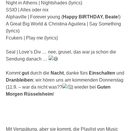
Night in Athens | Nightshades (lyrics)
SSIO | Alles oder nix
Alphaville | Forever young (
Happy BIRTHDAY, Beate
!)
A Great Big World & Christina Aguilera | Say Something
(lyrics)
Fcukers | Play me (lyrics)
Seal | Love’s Div … nee, grusel, das war ja schon die
Sendung danach …
Kommt
gut
durch die
Nacht
, danke fürs
Einschalten
und
Dranbleiben
; wir hören uns am kommenden Donnerstag
(11.9. – war da nicht was??
) wieder bei
Guten
Morgen Rüsselsheim
!
Mit Verspätung, aber sie kommt, die Playlist von Music