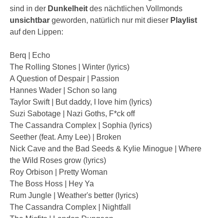
sind in der
Dunkelheit
des nächtlichen Vollmonds
unsichtbar
geworden, natürlich nur mit dieser
Playlist
auf den Lippen:
Berq | Echo
The Rolling Stones | Winter (lyrics)
A Question of Despair | Passion
Hannes Wader | Schon so lang
Taylor Swift | But daddy, I love him (lyrics)
Suzi Sabotage | Nazi Goths, F*ck off
The Cassandra Complex | Sophia (lyrics)
Seether (feat. Amy Lee) | Broken
Nick Cave and the Bad Seeds & Kylie Minogue | Where
the Wild Roses grow (lyrics)
Roy Orbison | Pretty Woman
The Boss Hoss | Hey Ya
Rum Jungle | Weather's better (lyrics)
The Cassandra Complex | Nightfall