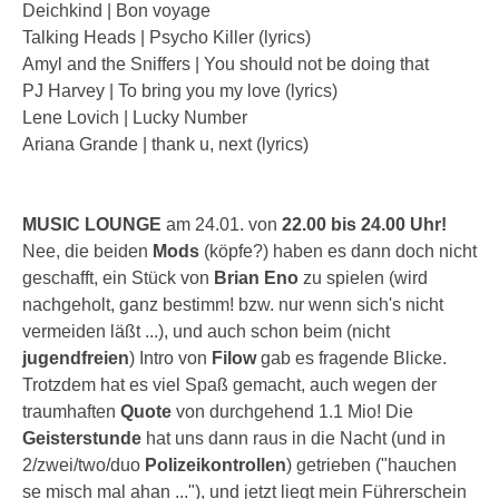
Deichkind | Bon voyage
Talking Heads | Psycho Killer (lyrics)
Amyl and the Sniffers | You should not be doing that
PJ Harvey | To bring you my love (lyrics)
Lene Lovich | Lucky Number
Ariana Grande | thank u, next (lyrics)
MUSIC LOUNGE
am 24.01. von
22.00 bis 24.00 Uhr!
Nee, die beiden
Mods
(köpfe?) haben es dann doch nicht
geschafft, ein Stück von
Brian Eno
zu spielen (wird
nachgeholt, ganz bestimm! bzw. nur wenn sich's nicht
vermeiden läßt ...), und auch schon beim (nicht
jugendfreien
) Intro von
Filow
gab es fragende Blicke.
Trotzdem hat es viel Spaß gemacht, auch wegen der
traumhaften
Quote
von durchgehend 1.1 Mio! Die
Geisterstunde
hat uns dann raus in die Nacht (und in
2/zwei/two/duo
Polizeikontrollen
) getrieben ("hauchen
se misch mal ahan ..."), und jetzt liegt mein Führerschein