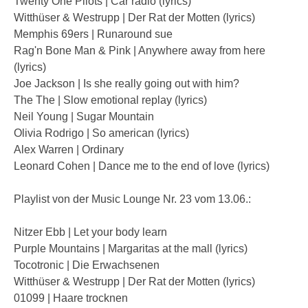
Twenty One Pilots | Car radio (lyrics)
Witthüser & Westrupp | Der Rat der Motten (lyrics)
Memphis 69ers | Runaround sue
Rag'n Bone Man & Pink | Anywhere away from here
(lyrics)
Joe Jackson | Is she really going out with him?
The The | Slow emotional replay (lyrics)
Neil Young | Sugar Mountain
Olivia Rodrigo | So american (lyrics)
Alex Warren | Ordinary
Leonard Cohen | Dance me to the end of love (lyrics)
Playlist von der Music Lounge Nr. 23 vom 13.06.:
Nitzer Ebb | Let your body learn
Purple Mountains | Margaritas at the mall (lyrics)
Tocotronic | Die Erwachsenen
Witthüser & Westrupp | Der Rat der Motten (lyrics)
01099 | Haare trocknen