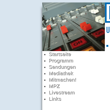
Startseite
Programm
Sendungen
Mediathek
Mitmachen!
MPZ
Livestream
Links