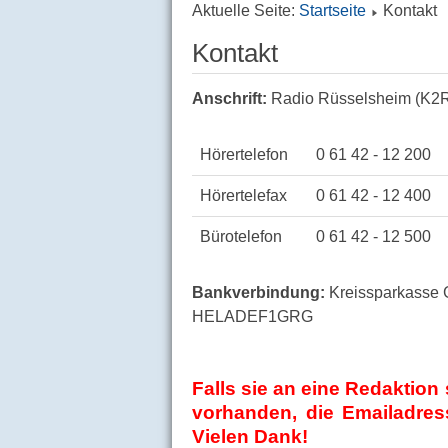
Aktuelle Seite:
Startseite
Kontakt
Kontakt
Anschrift:
Radio Rüsselsheim (K2R 
Hörertelefon
0 61 42 - 12 200
Hörertelefax
0 61 42 - 12 400
Bürotelefon
0 61 42 - 12 500
Bankverbindung:
Kreissparkasse 
HELADEF1GRG
Falls sie an eine Redaktion
vorhanden, die Emailadres
Vielen Dank!