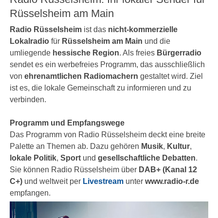
Rüsselsheim am Main
Radio Rüsselsheim
ist das
nicht-kommerzielle
Lokalradio
für
Rüsselsheim am Main
und die
umliegende
hessische Region
. Als freies
Bürgerradio
sendet es ein werbefreies Programm, das ausschließlich
von
ehrenamtlichen Radiomachern
gestaltet wird. Ziel
ist es, die lokale Gemeinschaft zu informieren und zu
verbinden.
Programm und Empfangswege
Das Programm von Radio Rüsselsheim deckt eine breite
Palette an Themen ab. Dazu gehören
Musik
,
Kultur
,
lokale Politik
,
Sport
und
gesellschaftliche Debatten
.
Sie können Radio Rüsselsheim über
DAB+ (Kanal 12
C+)
und weltweit per
Livestream
unter
www.radio-r.de
empfangen.