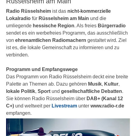
Rüsselsheim am Main
Radio Rüsselsheim
ist das
nicht-kommerzielle
Lokalradio
für
Rüsselsheim am Main
und die
umliegende
hessische Region
. Als freies
Bürgerradio
sendet es ein werbefreies Programm, das ausschließlich
von
ehrenamtlichen Radiomachern
gestaltet wird. Ziel
ist es, die lokale Gemeinschaft zu informieren und zu
verbinden.
Programm und Empfangswege
Das Programm von Radio Rüsselsheim deckt eine breite
Palette an Themen ab. Dazu gehören
Musik
,
Kultur
,
lokale Politik
,
Sport
und
gesellschaftliche Debatten
.
Sie können Radio Rüsselsheim über
DAB+ (Kanal 12
C+)
und weltweit per
Livestream
unter
www.radio-r.de
empfangen.