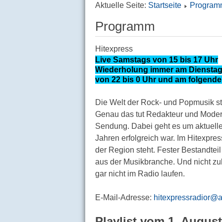
Aktuelle Seite:
Startseite
Program
Programm
Hitexpress
Live Samstags von 15 bis 17 Uhr
Wiederholung immer am Dienstag v
von 22 bis 0 Uhr und am folgende
Die Welt der Rock- und Popmusik ste
Genau das tut Redakteur und Modera
Sendung. Dabei geht es um aktuelle
Jahren erfolgreich war. Im Hitexpres
der Region steht. Fester Bestandtei
aus der Musikbranche. Und nicht zule
gar nicht im Radio laufen.
E-Mail-Adresse:
hitexpressradior@a
Playlist vom 1. August