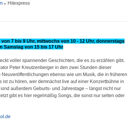
m
Hitexpress
on 7 bis 9 Uhr, mittwochs von 10 - 12 Uhr, donnerstags
n Samstag von 15 bis 17 Uhr
ckt voller spannender Geschichten, die es zu erzählen gibt.
tor Peter Kreutzenberger in den zwei Stunden dieser
 Neuveröffentlichungen ebenso wie um Musik, die in früheren
s ist zu hören, wer demnächst live auf einer Konzertbühne in
l sind außerdem Geburts- und Jahrestage – längst nicht nur
tzt gibt es hier regelmäßig Songs, die sonst nur selten oder
ol.de