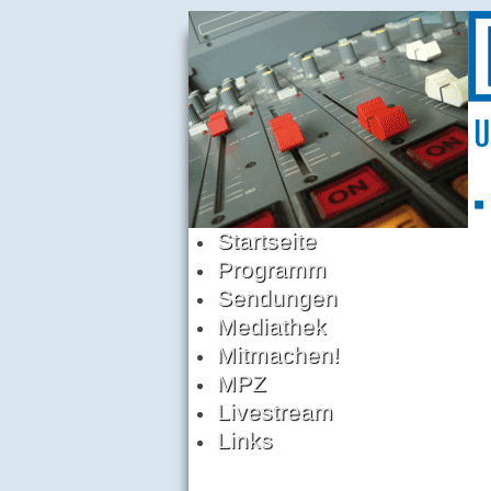
Startseite
Programm
Sendungen
Mediathek
Mitmachen!
MPZ
Livestream
Links