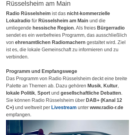
Rüsselsheim am Main
Radio Rüsselsheim
ist das
nicht-kommerzielle
Lokalradio
für
Rüsselsheim am Main
und die
umliegende
hessische Region
. Als freies
Bürgerradio
sendet es ein werbefreies Programm, das ausschließlich
von
ehrenamtlichen Radiomachern
gestaltet wird. Ziel
ist es, die lokale Gemeinschaft zu informieren und zu
verbinden.
Programm und Empfangswege
Das Programm von Radio Rüsselsheim deckt eine breite
Palette an Themen ab. Dazu gehören
Musik
,
Kultur
,
lokale Politik
,
Sport
und
gesellschaftliche Debatten
.
Sie können Radio Rüsselsheim über
DAB+ (Kanal 12
C+)
und weltweit per
Livestream
unter
www.radio-r.de
empfangen.