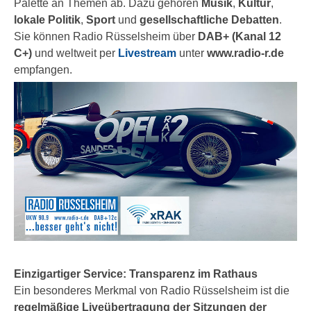
Palette an Themen ab. Dazu gehören
Musik
,
Kultur
,
lokale Politik
,
Sport
und
gesellschaftliche Debatten
.
Sie können Radio Rüsselsheim über
DAB+ (Kanal 12
C+)
und weltweit per
Livestream
unter
www.radio-r.de
empfangen.
Einzigartiger Service: Transparenz im Rathaus
Ein besonderes Merkmal von Radio Rüsselsheim ist die
regelmäßige Liveübertragung der Sitzungen der