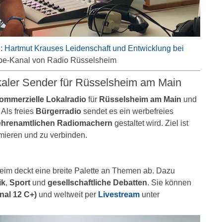
: Hartmut Krauses Leidenschaft und Entwicklung bei
ube-Kanal von Radio Rüsselsheim
kaler Sender für Rüsselsheim am Main
kommerzielle Lokalradio
für
Rüsselsheim am Main
und
. Als freies
Bürgerradio
sendet es ein werbefreies
ehrenamtlichen Radiomachern
gestaltet wird. Ziel ist
rmieren und zu verbinden.
m deckt eine breite Palette an Themen ab. Dazu
ik
,
Sport
und
gesellschaftliche Debatten
. Sie können
al 12 C+)
und weltweit per
Livestream
unter