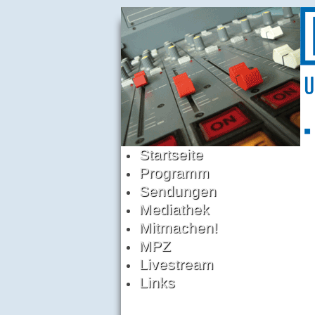
Startseite
Programm
Sendungen
Mediathek
Mitmachen!
MPZ
Livestream
Links