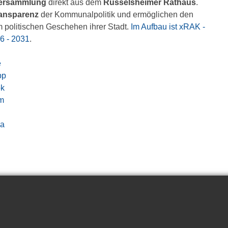
versammlung
direkt aus dem
Rüsselsheimer Rathaus
.
ansparenz
der Kommunalpolitik und ermöglichen den
 politischen Geschehen ihrer Stadt.
Im Aufbau ist xRAK -
6 - 2031
.
e
pp
ok
am
ia