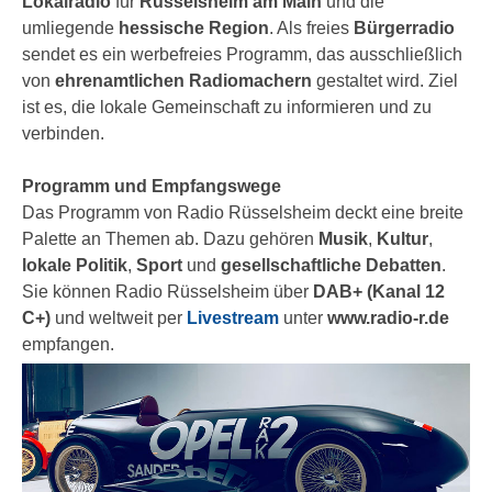
Lokalradio
für
Rüsselsheim am Main
und die
umliegende
hessische Region
. Als freies
Bürgerradio
sendet es ein werbefreies Programm, das ausschließlich
von
ehrenamtlichen Radiomachern
gestaltet wird. Ziel
ist es, die lokale Gemeinschaft zu informieren und zu
verbinden.
Programm und Empfangswege
Das Programm von Radio Rüsselsheim deckt eine breite
Palette an Themen ab. Dazu gehören
Musik
,
Kultur
,
lokale Politik
,
Sport
und
gesellschaftliche Debatten
.
Sie können Radio Rüsselsheim über
DAB+ (Kanal 12
C+)
und weltweit per
Livestream
unter
www.radio-r.de
empfangen.